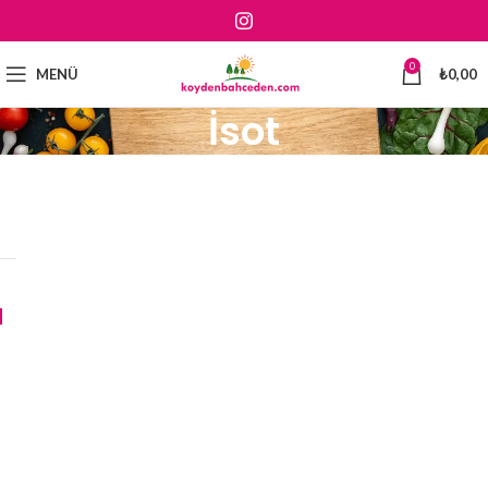
0
MENÜ
₺
0,00
İsot