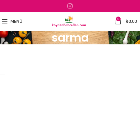
0
MENÜ
₺
0,00
sarma