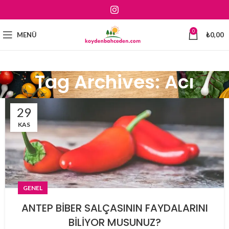
0
MENÜ
₺
0,00
Tag Archives: Acı
29
KAS
GENEL
ANTEP BİBER SALÇASININ FAYDALARINI
BİLİYOR MUSUNUZ?