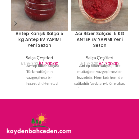
Antep Karışık Salça 5
Acı Biber Salçası 5 KG
D
kg Antep EV YAPIMI
ANTEP EV YAPIMI Yeni
Yeni Sezon
Sezon
Salça Çeşitleri
Salça Çeşitleri
₺
1.700,00
₺
1.700,00
₺
1.750,00
₺
1.750,00
Antep biber salçası
,
Antep biber salçası
, Türk
ya
Türk mutfağının
mutfağının vazgeçilmez bir
vazgeçilmez bir
lezzetidir. Hem tadı hem de
ku
lezzetidir. Hem tadı
sağladığı faydalarıyla öne çıkar.
hem de sağladığı
İşte neden tercih etmeniz
faydalarıyla öne çıkar.
gerektiğine dair bazı sebepler:
İşte neden tercih
Yoğun Lezzet:
Antep biber
etmeniz gerektiğine
salçası
, kendine özgü renk,
dair bazı sebepler:
aroma ve kıvamıyla eşsiz bir
lezzete sahiptir. Yemeklere
Yoğun Lezzet:
Antep biber
derin bir tat katarken,
salçası
, kendine özgü renk,
yemeklerinizi özel kılar. Doğal
aroma ve kıvamıyla eşsiz bir
ve Besleyici:
Antep biber