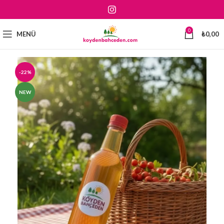
0
MENÜ
₺
0,00
-22%
NEW